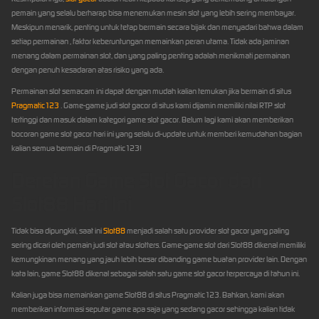
pemain yang selalu berharap bisa menemukan mesin slot yang lebih sering membayar.
Meskipun menarik, penting untuk tetap bermain secara bijak dan menyadari bahwa dalam
setiap permainan , faktor keberuntungan memainkan peran utama. Tidak ada jaminan
menang dalam permainan slot, dan yang paling penting adalah menikmati permainan
dengan penuh kesadaran atas risiko yang ada.
Permainan slot semacam ini dapat dengan mudah kalian temukan jika bermain di situs
Pragmatic123
. Game-game judi slot gacor di situs kami dijamin memiliki nilai RTP slot
tertinggi dan masuk dalam kategori game slot gacor. Belum lagi kami akan memberikan
bocoran game slot gacor hari ini yang selalu di-update untuk memberi kemudahan bagian
kalian semua bermain di Pragmatic123!
Deretan Game Slot Gacor dari
Slot88 Hari Ini
Tidak bisa dipungkiri, saat ini
Slot88
menjadi salah satu provider slot gacor yang paling
sering dicari oleh pemain judi slot atau slotters. Game-game slot dari Slot88 dikenal memiliki
kemungkinan menang yang jauh lebih besar dibanding game buatan provider lain. Dengan
kata lain, game Slot88 dikenal sebagai salah satu game slot gacor terpercaya di tahun ini.
Kalian juga bisa memainkan game Slot88 di situs Pragmatic123. Bahkan, kami akan
memberikan informasi seputar game apa saja yang sedang gacor sehingga kalian tidak