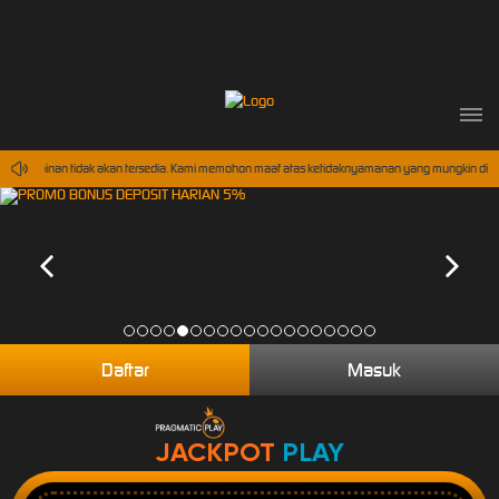
ts permainan tidak akan tersedia. Kami memohon maaf atas ketidaknyamanan yang mungkin ditimb
Daftar
Masuk
JACKPOT
PLAY